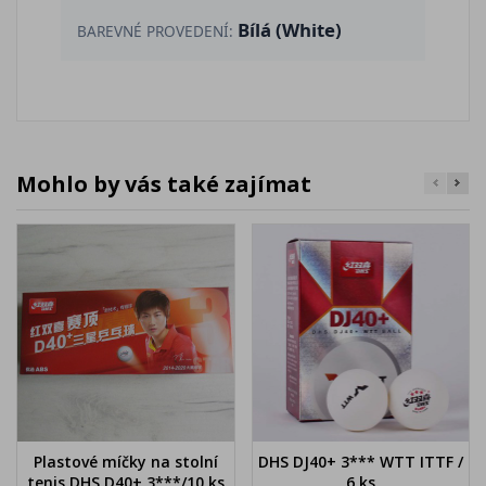
Bílá (White)
BAREVNÉ PROVEDENÍ:
Mohlo by vás také zajímat
Plastové míčky na stolní
DHS DJ40+ 3*** WTT ITTF /
tenis DHS D40+ 3***/10 ks
6 ks