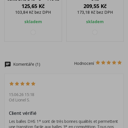
Cena
Cena
125,65 Kč
209,55 Kč
103,84 Kč
bez DPH
173,18 Kč
bez DPH
skladem
skladem
bílá
bílá
Hodnocení
chat
Komentáře (1)
15.06.26 15:18
Od Lionel S.
Client vérifié
Les balles DHS 1* sont de très bonnes qualités et permettent
une transition facile aux balles 3* en compétition. Tous nos