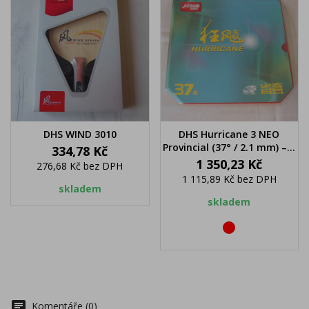
DHS WIND 3010
DHS Hurricane 3 NEO
Provincial (37° / 2.1 mm) –...
Cena
334,78 Kč
Cena
1 350,23 Kč
276,68 Kč
bez DPH
1 115,89 Kč
bez DPH
skladem
skladem
červená
chat
Komentáře (0)