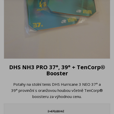
DHS NH3 PRO 37°, 39° + TenCorp®
Booster
Potahy na stolní tenis DHS Hurricane 3 NEO 37° a
39° provinční s oranžovou houbou včetně TenCorp®
boosteru za výhodnou cenu.
3 470,80 Kč