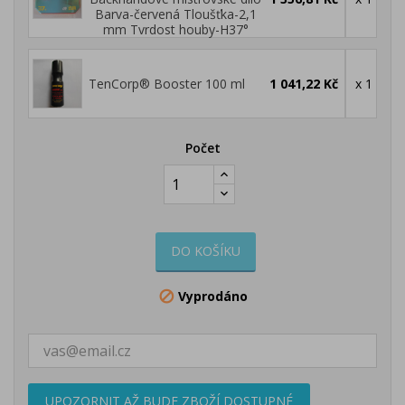
Barva-červená Tloušťka-2,1
mm Tvrdost houby-H37°
TenCorp® Booster 100 ml
1 041,22 Kč
x 1
Počet
DO KOŠÍKU
Vyprodáno

UPOZORNIT AŽ BUDE ZBOŽÍ DOSTUPNÉ