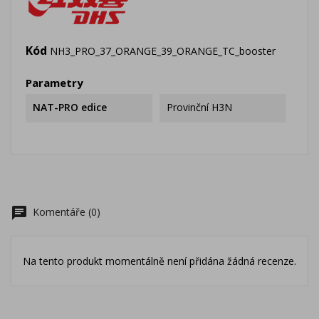
Kód
NH3_PRO_37_ORANGE_39_ORANGE_TC_booster
Parametry
NAT-PRO edice
Provinční H3N
chat
Komentáře (0)
Na tento produkt momentálně není přidána žádná recenze.