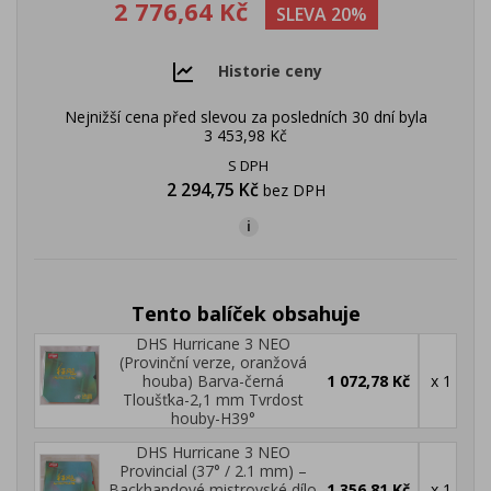
2 776,64 Kč
SLEVA 20%
Historie ceny
Nejnižší cena před slevou za posledních 30 dní byla
3 453,98 Kč
S DPH
2 294,75 Kč
bez DPH
i
Tento balíček obsahuje
DHS Hurricane 3 NEO
(Provinční verze, oranžová
houba) Barva-černá
1 072,78 Kč
x 1
Tloušťka-2,1 mm Tvrdost
houby-H39°
DHS Hurricane 3 NEO
Provincial (37° / 2.1 mm) –
Backhandové mistrovské dílo
1 356,81 Kč
x 1