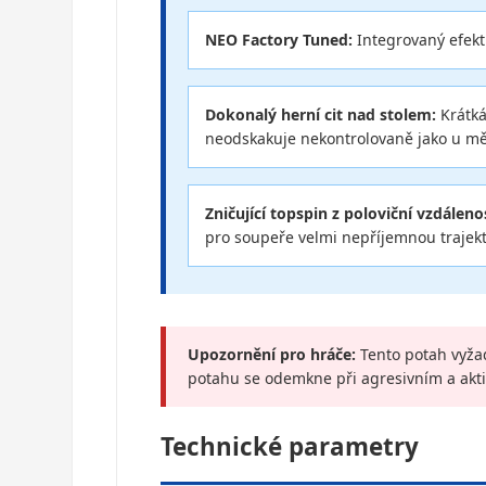
NEO Factory Tuned:
Integrovaný efekt
Dokonalý herní cit nad stolem:
Krátká
neodskakuje nekontrolovaně jako u m
Zničující topspin z poloviční vzdálenos
pro soupeře velmi nepříjemnou trajekto
Upozornění pro hráče:
Tento potah vyžad
potahu se odemkne při agresivním a akti
Technické parametry