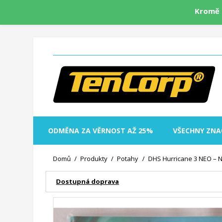
Kromě 
ODMĚNA ZA VĚRNOST AŽ 25%
VŠECHNY ZNA
Domů
Produkty
Potahy
DHS Hurricane 3 NEO – N
Dostupná doprava