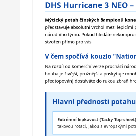
DHS Hurricane 3 NEO – 
Mýtický potah čínských šampionů koneč
představuje absolutní vrchol mezi lepicími p
národního týmu. Pokud hledáte nekompromisn
stvořen přímo pro vás.
V čem spočívá kouzlo "Natio
Na rozdíl od komerční verze prochází náro
houba je živější, pružnější a poskytuje mn
předtopován) dostáváte do rukou zbraň hr
Hlavní přednosti potahu
Extrémní lepkavost (Tacky Top-sheet)
takovou rotaci, jakou s evropskými po