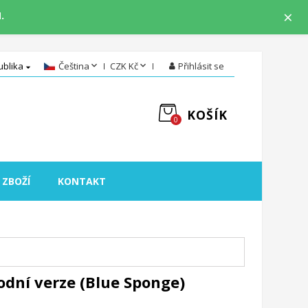
×
.


blika
Čeština
CZK Kč
Přihlásit se

KOŠÍK
0
 ZBOŽÍ
KONTAKT
dní verze (Blue Sponge)