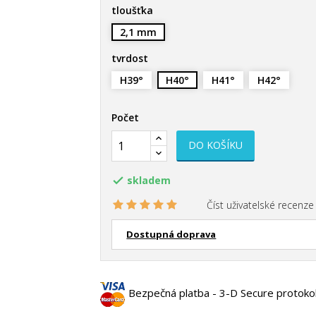
tloušťka
2,1 mm
tvrdost
H39°
H40°
H41°
H42°
Počet
DO KOŠÍKU
skladem

Číst uživatelské recenze 
Dostupná doprava
Bezpečná platba - 3-D Secure protoko