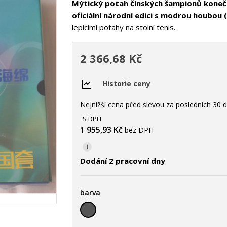
Mýtický potah čínských šampionů konečn
oficiální národní edici s modrou houbou
lepicími potahy na stolní tenis.
2 366,68 Kč
Historie ceny
Nejnižší cena před slevou za posledních 30 d
S DPH
1 955,93 Kč
bez DPH
i
Dodání 2 pracovní dny
barva
černá