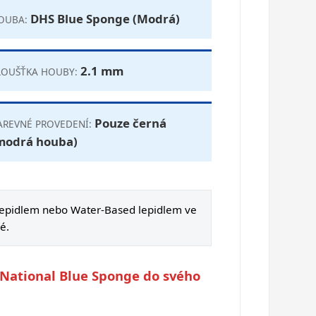
DHS Blue Sponge (Modrá)
OUBA:
2.1 mm
LOUŠŤKA HOUBY:
Pouze černá
AREVNÉ PROVEDENÍ:
modrá houba)
lepidlem nebo Water-Based lepidlem ve
é.
EO National Blue Sponge do svého