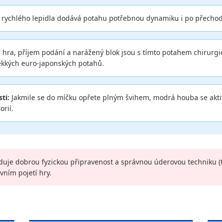
 rychlého lepidla dodává potahu potřebnou dynamiku i po přechod
 hra, příjem podání a narážený blok jsou s tímto potahem chirurg
ěkkých euro-japonských potahů.
ti:
Jakmile se do míčku opřete plným švihem, modrá houba se aktivu
rií.
uje dobrou fyzickou připravenost a správnou úderovou techniku (tz
vním pojetí hry.