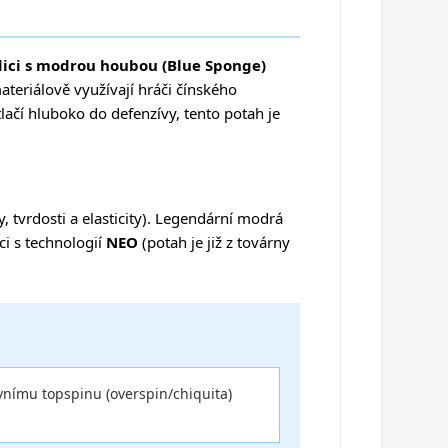
edici s modrou houbou (Blue Sponge)
materiálově využívají hráči čínského
lačí hluboko do defenzívy, tento potah je
y, tvrdosti a elasticity). Legendární modrá
ci s technologií
NEO
(potah je již z továrny
vnímu topspinu (overspin/chiquita)