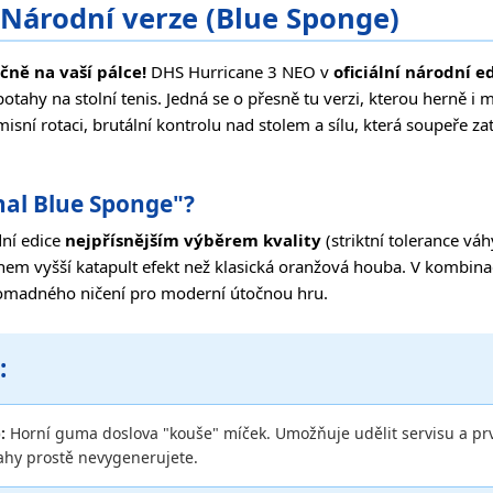
Národní verze (Blue Sponge)
ně na vaší pálce!
DHS Hurricane 3 NEO v
oficiální národní 
otahy na stolní tenis. Jedná se o přesně tu verzi, kterou herně i 
í rotaci, brutální kontrolu nad stolem a sílu, která soupeře zat
nal Blue Sponge"?
dní edice
nejpřísnějším výběrem kvality
(striktní tolerance váh
ohem vyšší katapult efekt než klasická oranžová houba. V kombina
omadného ničení pro moderní útočnou hru.
:
:
Horní guma doslova "kouše" míček. Umožňuje udělit servisu a pr
tahy prostě nevygenerujete.