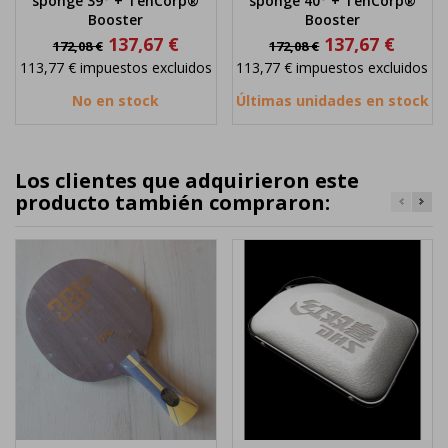
sponge 39° + TenCorp®
sponge 40° + TenCorp®
Booster
Booster
Precio
Precio
Precio
Precio
137,67 €
137,67 €
172,08 €
172,08 €
base
base
113,77 €
impuestos excluidos
113,77 €
impuestos excluidos
No en stock
Últimas unidades en stock
Los clientes que adquirieron este
producto también compraron: