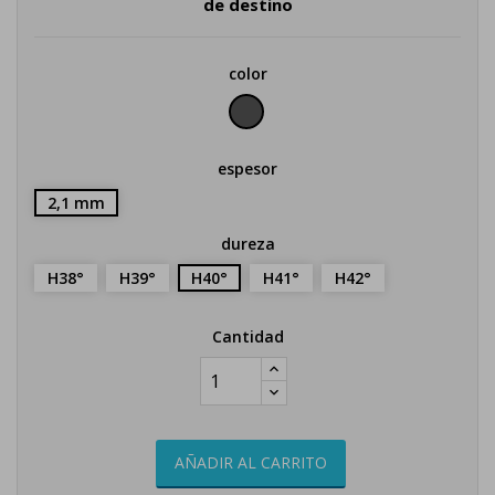
de destino
color
negro
espesor
2,1 mm
dureza
H38°
H39°
H40°
H41°
H42°
Cantidad
AÑADIR AL CARRITO