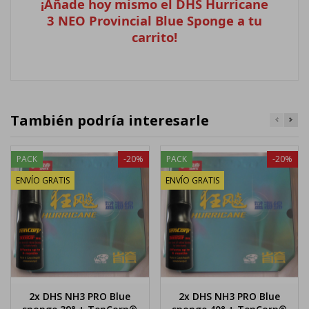
¡Añade hoy mismo el DHS Hurricane
3 NEO Provincial Blue Sponge a tu
carrito!
También podría interesarle
PACK
-20%
PACK
-20%
ENVÍO GRATIS
ENVÍO GRATIS
2x DHS NH3 PRO Blue
2x DHS NH3 PRO Blue