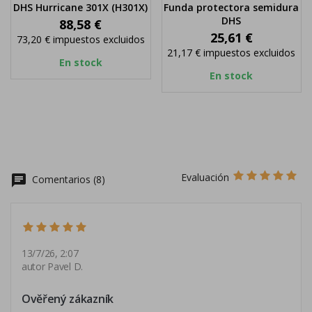
DHS Hurricane 301X (H301X)
Funda protectora semidura
DHS
Precio
88,58 €
Precio
25,61 €
73,20 €
impuestos excluidos
21,17 €
impuestos excluidos
En stock
En stock
Evaluación
chat
Comentarios (8)
13/7/26, 2:07
autor Pavel D.
Ověřený zákazník