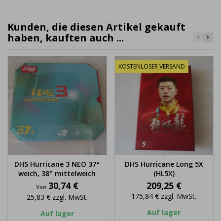
Kunden, die diesen Artikel gekauft
haben, kauften auch ...
KOSTENLOSER VERSAND
DHS Hurricane 3 NEO 37°
DHS Hurricane Long 5X
weich, 38° mittelweich
(HL5X)
Preis
Preis
30,74 €
209,25 €
Von
175,84 €
zzgl. MwSt.
25,83 €
zzgl. MwSt.
Auf lager
Auf lager