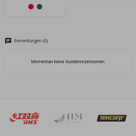
rot
schwarz
chat
Bemerkungen (0)
Momentan keine Kundenrezensionen.