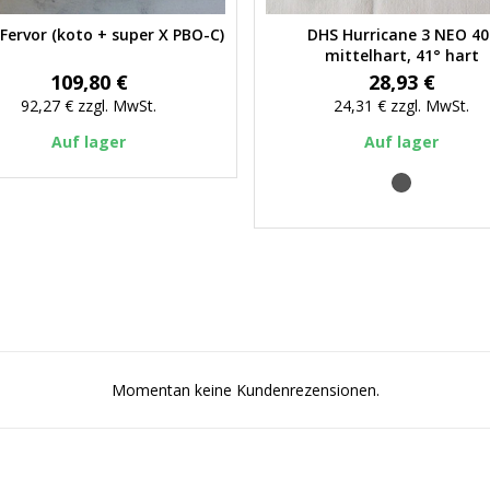
Fervor (koto + super X PBO-C)
DHS Hurricane 3 NEO 40
Vorschau
Vorschau
mittelhart, 41° hart
Preis
Preis
109,80 €
28,93 €
92,27 €
zzgl. MwSt.
24,31 €
zzgl. MwSt.
Auf lager
Auf lager
schwarz
Momentan keine Kundenrezensionen.