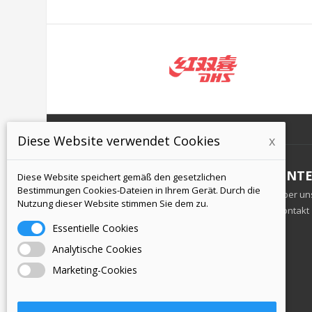
Diese Website verwendet Cookies
x
INFORMATION
UNT
Diese Website speichert gemäß den gesetzlichen
Bestimmungen Cookies-Dateien in Ihrem Gerät. Durch die
Geschäftsbedingungen
Über un
Nutzung dieser Website stimmen Sie dem zu.
Schutz personenbezogener Daten
Kontakt
Versand und Zahlung
Essentielle Cookies
Warenrückgabe
Analytische Cookies
Marketing-Cookies