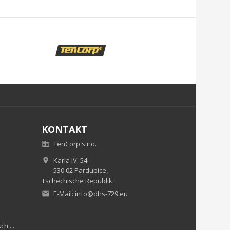
KONTAKT
TenCorp s.r.o.

Karla IV. 54

530 02 Pardubice,
Tschechische Republik
E-Mail:
info@dhs-729.eu

h ...