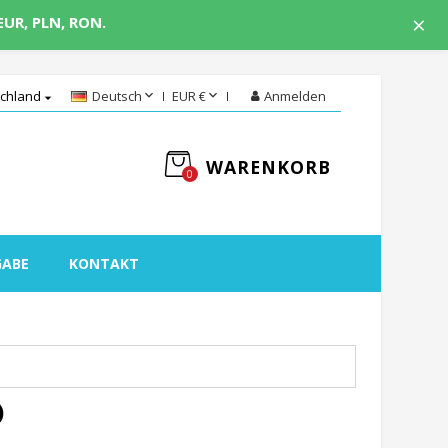
×
EUR, PLN, RON.


chland
Deutsch
EUR €
Anmelden

WARENKORB
0
GABE
KONTAKT
)