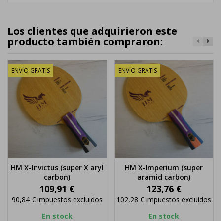
Los clientes que adquirieron este
producto también compraron:
ENVÍO GRATIS
ENVÍO GRATIS
HM X-Invictus (super X aryl
HM X-Imperium (super
carbon)
aramid carbon)
Precio
Precio
109,91 €
123,76 €
90,84 €
impuestos excluidos
102,28 €
impuestos excluidos
En stock
En stock