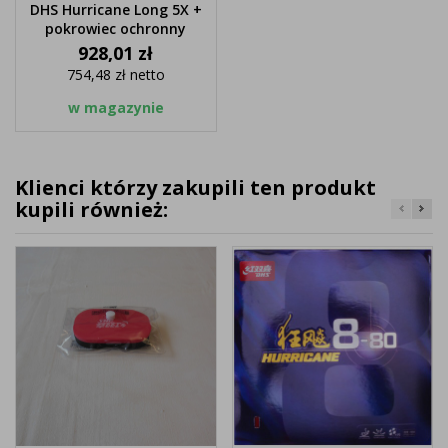
DHS Hurricane Long 5X +
pokrowiec ochronny
Cena
928,01 zł
754,48 zł
netto
w magazynie
Klienci którzy zakupili ten produkt
kupili również: