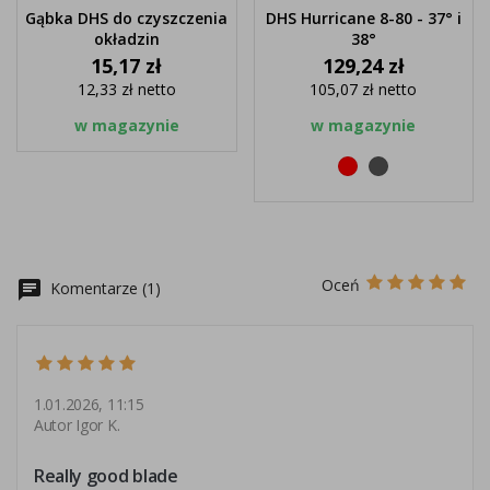
Gąbka DHS do czyszczenia
DHS Hurricane 8-80 - 37° i
okładzin
38°
Cena
Cena
15,17 zł
129,24 zł
12,33 zł
netto
105,07 zł
netto
w magazynie
w magazynie
Czerwony
Czarny
Oceń
chat
Komentarze (1)
1.01.2026, 11:15
Autor Igor K.
Really good blade