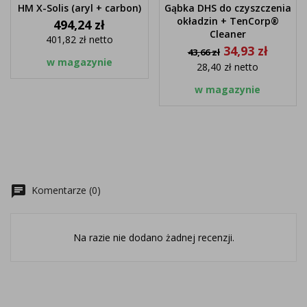
HM X-Solis (aryl + carbon)
Gąbka DHS do czyszczenia
okładzin + TenCorp®
Cena
494,24 zł
Cleaner
401,82 zł
netto
Cena
Cena
34,93 zł
43,66 zł
podstawowa
w magazynie
28,40 zł
netto
w magazynie
chat
Komentarze (0)
Na razie nie dodano żadnej recenzji.