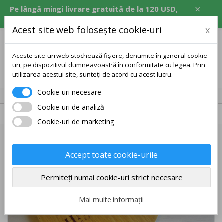
×
Pe lângă mingi livrare gratuită de la 120 USD,
echivalent în CZK, EUR, PLN, RON.
Acest site web folosește cookie-uri
x
Aceste site-uri web stochează fișiere, denumite în general cookie-
uri, pe dispozitivul dumneavoastră în conformitate cu legea. Prin
0
utilizarea acestui site, sunteți de acord cu acest lucru.
Cookie-uri necesare
Cookie-uri de analiză
Livrare disponibilă
Cookie-uri de marketing
LIVRARE GRATUITĂ
Accept toate cookie-urile
Permiteți numai cookie-uri strict necesare
Mai multe informații