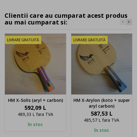
Clientii care au cumparat acest produs
au mai cumparat si:
LIVRARE GRATUITĂ
LIVRARE GRATUITĂ
HM X-Solis (aryl + carbon)
HM X-Arylon (koto + super
aryl carbon)
Pret
592,09 L
Pret
587,53 L
489,33 L
fara TVA
485,57 L
fara TVA
în stoc
în stoc