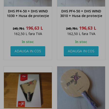
DHS PF4-50 + DHS WIND
DHS PF4-50 + DHS WIND
1030 + Husa de protecție
3010 + Husa de protecție
Pret
Pret
Pret
Pret
196,63 L
196,63 L
245,78 L
245,78 L
de
de
162,50 L
fara TVA
162,50 L
fara TVA
baza
baza
în stoc
în stoc
ADAUGA IN COS
ADAUGA IN COS