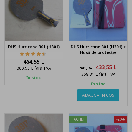
DHS Hurricane 301 (H301)
DHS Hurricane 301 (H301) +
Husă de protecție
Pret
464,55 L
Pret
Pret
433,55 L
383,93 L
fara TVA
541,94 L
de
358,31 L
fara TVA
baza
în stoc
în stoc
ADAUGA IN COS
PACHET
-20%