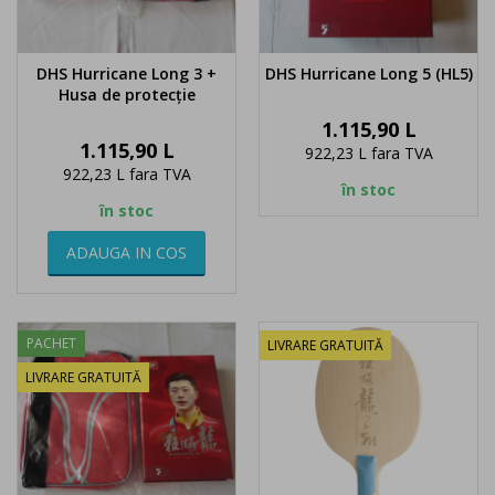
DHS Hurricane Long 3 +
DHS Hurricane Long 5 (HL5)
Husa de protecție
Pret
1.115,90 L
Pret
1.115,90 L
922,23 L
fara TVA
922,23 L
fara TVA
în stoc
în stoc
ADAUGA IN COS
PACHET
LIVRARE GRATUITĂ
LIVRARE GRATUITĂ