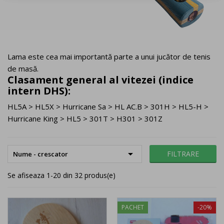
Lama este cea mai importantă parte a unui jucător de tenis
de masă.
Clasament general al vitezei (indice
intern DHS):
HL5A > HL5X > Hurricane Sa > HL AC.B > 301H > HL5-H >
Hurricane King > HL5 > 301T > H301 > 301Z

FILTRARE
Nume - crescator
Se afiseaza 1-20 din 32 produs(e)
PACHET
-20%