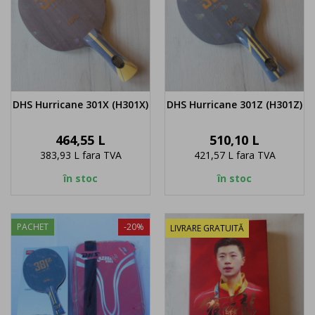
DHS Hurricane 301X (H301X)
DHS Hurricane 301Z (H301Z)
Pret
Pret
464,55 L
510,10 L
383,93 L
fara TVA
421,57 L
fara TVA
în stoc
în stoc
PACHET
-20%
LIVRARE GRATUITĂ