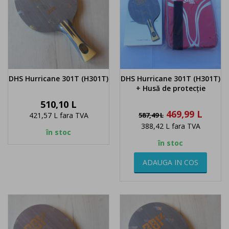
DHS Hurricane 301T (H301T)
DHS Hurricane 301T (H301T)
+ Husă de protecție
Pret
510,10 L
Pret
Pret
469,99 L
421,57 L
fara TVA
587,49 L
de
388,42 L
fara TVA
baza
în stoc
în stoc
ADAUGA IN COS