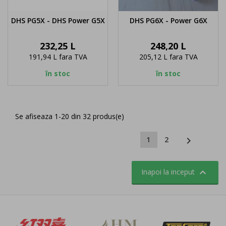
DHS PG5X - DHS Power G5X
DHS PG6X - Power G6X
Pret
Pret
232,25 L
248,20 L
191,94 L
fara TVA
205,12 L
fara TVA
în stoc
în stoc
Se afiseaza 1-20 din 32 produs(e)

1
2

Inapoi la inceput