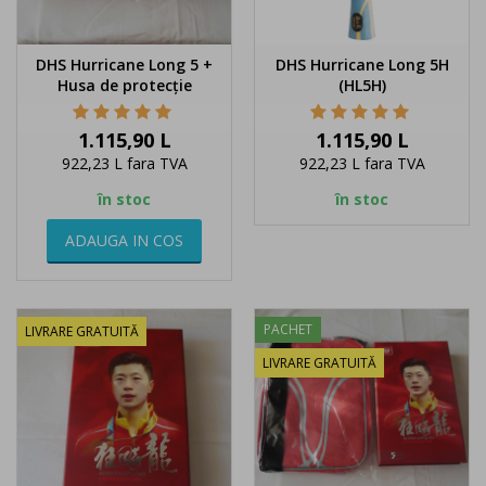
DHS Hurricane Long 5 +
DHS Hurricane Long 5H
Husa de protecție
(HL5H)
Pret
Pret
1.115,90 L
1.115,90 L
922,23 L
fara TVA
922,23 L
fara TVA
în stoc
în stoc
ADAUGA IN COS
PACHET
LIVRARE GRATUITĂ
LIVRARE GRATUITĂ