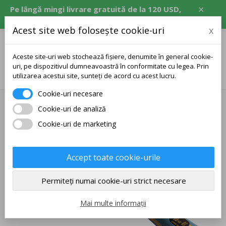
×
Pe lângă mingi livrare gratuită de la 120 USD,
echivalent în CZK, EUR, PLN, RON.
Acest site web folosește cookie-uri
x
Aceste site-uri web stochează fișiere, denumite în general cookie-
uri, pe dispozitivul dumneavoastră în conformitate cu legea. Prin
0
utilizarea acestui site, sunteți de acord cu acest lucru.
Cookie-uri necesare
Lemne DHS
Cookie-uri de analiză
Cookie-uri de marketing
Accept toate cookie-urile
Permiteți numai cookie-uri strict necesare
Mai multe informații