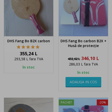
DHS Fang Bo B2X carbon
DHS Fang Bo carbon B2X +
Husă de protecție
Pret
355,24 L
Pret
Pret
346,10 L
293,58 L
fara TVA
432,62 L
de
286,03 L
fara TVA
baza
în stoc
în stoc
ADAUGA IN COS
PACHET
-20%