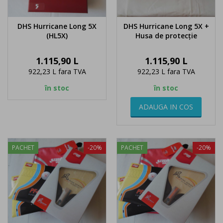
DHS Hurricane Long 5X
DHS Hurricane Long 5X +
(HL5X)
Husa de protecție
Pret
Pret
1.115,90 L
1.115,90 L
922,23 L
fara TVA
922,23 L
fara TVA
în stoc
în stoc
ADAUGA IN COS
PACHET
-20%
PACHET
-20%