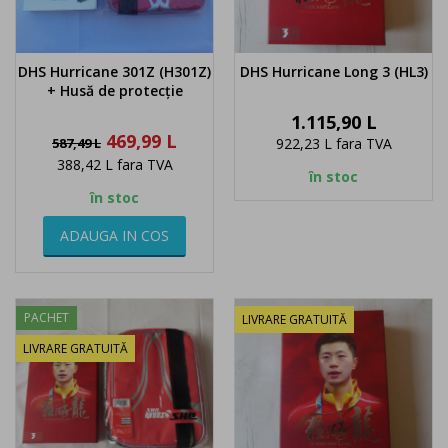
DHS Hurricane 301Z (H301Z)
DHS Hurricane Long 3 (HL3)
+ Husă de protecție
Pret
1.115,90 L
Pret
Pret
469,99 L
587,49 L
922,23 L
fara TVA
de
388,42 L
fara TVA
baza
în stoc
în stoc
ADAUGA IN COS
PACHET
LIVRARE GRATUITĂ
LIVRARE GRATUITĂ