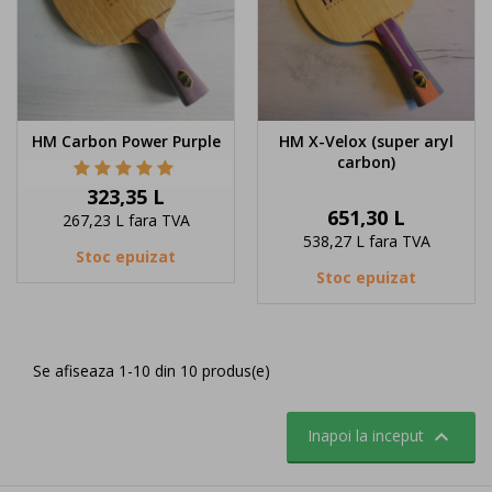
HM Carbon Power Purple
HM X-Velox (super aryl
carbon)
Pret
323,35 L
Pret
651,30 L
267,23 L
fara TVA
538,27 L
fara TVA
Stoc epuizat
Stoc epuizat
Se afiseaza 1-10 din 10 produs(e)

Inapoi la inceput