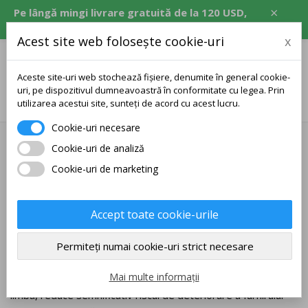
×
Pe lângă mingi livrare gratuită de la 120 USD,
echivalent în CZK, EUR, PLN, RON.
Acest site web folosește cookie-uri
x
Aceste site-uri web stochează fișiere, denumite în general cookie-
uri, pe dispozitivul dumneavoastră în conformitate cu legea. Prin
0
utilizarea acestui site, sunteți de acord cu acest lucru.
Cookie-uri necesare
Lemne HM
Cookie-uri de analiză
Lame HM realizate manual de cea mai bună calitate, cu
Cookie-uri de marketing
procesare precisă și proprietăți excelente de joc în categoria
OFF+.ALL++, OFF-, OFF, OFF+, OFF++.
Accept toate cookie-urile
Toate lemnurile sunt tratate cu un ulei special care pătrunde
în lemn și nu afectează proprietățile de joc ale paletei sau
Permiteți numai cookie-uri strict necesare
modul în care cauciucul este lipit. Acest tip de ulei este
Mai multe informații
utilizat și de producătorii de top. Pentru furnire moi, cum ar fi
limba, reduce semnificativ riscul de deteriorare a furnirului