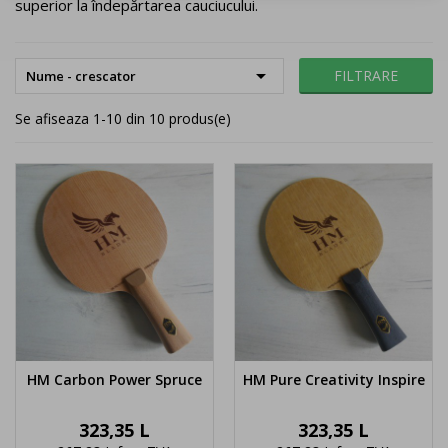
superior la îndepărtarea cauciucului.

FILTRARE
Nume - crescator
Se afiseaza 1-10 din 10 produs(e)
HM Carbon Power Spruce
HM Pure Creativity Inspire
Pret
Pret
323,35 L
323,35 L