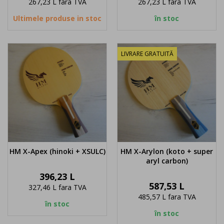
267,23 L
fara TVA
267,23 L
fara TVA
Ultimele produse in stoc
în stoc
LIVRARE GRATUITĂ
HM X-Apex (hinoki + XSULC)
HM X-Arylon (koto + super
aryl carbon)
Pret
396,23 L
Pret
587,53 L
327,46 L
fara TVA
485,57 L
fara TVA
în stoc
în stoc