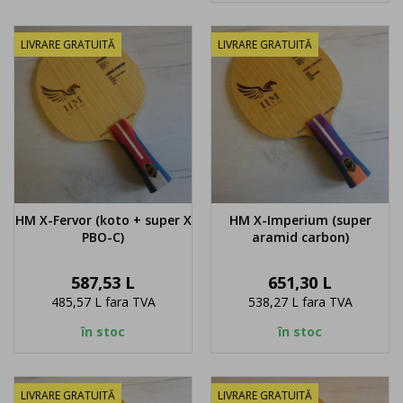
LIVRARE GRATUITĂ
LIVRARE GRATUITĂ
HM X-Fervor (koto + super X
HM X-Imperium (super
PBO-C)
aramid carbon)
Pret
Pret
587,53 L
651,30 L
485,57 L
fara TVA
538,27 L
fara TVA
în stoc
în stoc
LIVRARE GRATUITĂ
LIVRARE GRATUITĂ