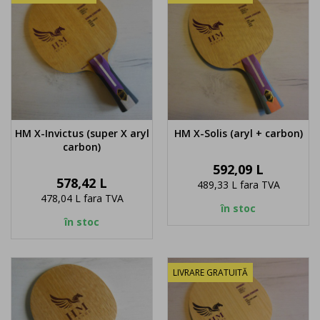
HM X-Invictus (super X aryl
HM X-Solis (aryl + carbon)
carbon)
Pret
592,09 L
Pret
578,42 L
489,33 L
fara TVA
478,04 L
fara TVA
în stoc
în stoc
LIVRARE GRATUITĂ