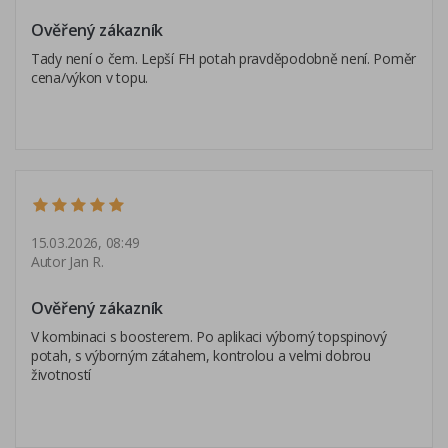
Ověřený zákazník
Tady není o čem. Lepší FH potah pravděpodobně není. Poměr
cena/výkon v topu.
15.03.2026, 08:49
Autor Jan R.
Ověřený zákazník
V kombinaci s boosterem. Po aplikaci výborný topspinový
potah, s výborným zátahem, kontrolou a velmi dobrou
životností