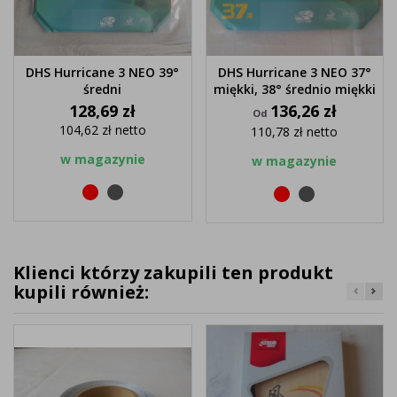
DHS Hurricane 3 NEO 39°
DHS Hurricane 3 NEO 37°
średni
miękki, 38° średnio miękki
Cena
Cena
128,69 zł
136,26 zł
Od
104,62 zł
netto
110,78 zł
netto
w magazynie
w magazynie
Czerwony
Czarny
Czerwony
Czarny
Klienci którzy zakupili ten produkt
kupili również: