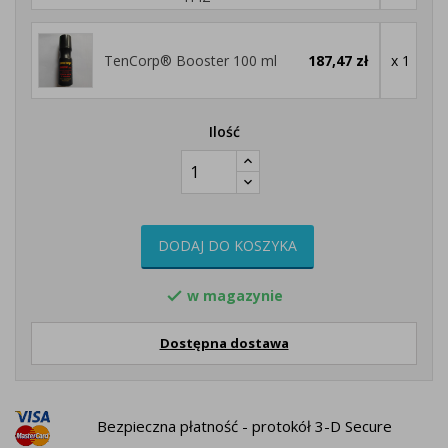
TenCorp® Booster 100 ml
187,47 zł
x 1
Ilość
DODAJ DO KOSZYKA
w magazynie

Dostępna dostawa
Bezpieczna płatność - protokół 3-D Secure