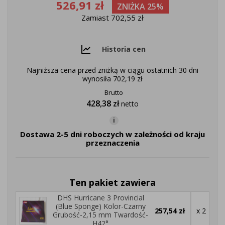
526,91 zł
ZNIŻKA 25%
Zamiast 702,55 zł
Historia cen
Najniższa cena przed zniżką w ciągu ostatnich 30 dni
wynosiła
702,19 zł
Brutto
428,38 zł
netto
i
Dostawa 2-5 dni roboczych w zależności od kraju
przeznaczenia
Ten pakiet zawiera
DHS Hurricane 3 Provincial
(Blue Sponge) Kolor-Czarny
257,54 zł
x 2
Grubość-2,15 mm Twardość-
H42°