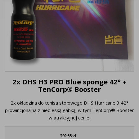
2x DHS H3 PRO Blue sponge 42° +
TenCorp® Booster
2x okładzina do tenisa stołowego DHS Hurricane 3 42°
prowincjonalna z niebieską gąbką, w tym TenCorp® Booster
w atrakcyjnej cenie.
702,55 zł