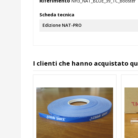
Riferimento
NH3_NAT_BLUE_39_TC_booster
Scheda tecnica
Edizione NAT-PRO
I clienti che hanno acquistato 