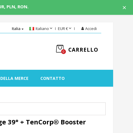
×
UR, PLN, RON.


Italia
Italiano
EUR €
Accedi

CARRELLO
0
 DELLA MERCE
CONTATTO
e 39° + TenCorp® Booster