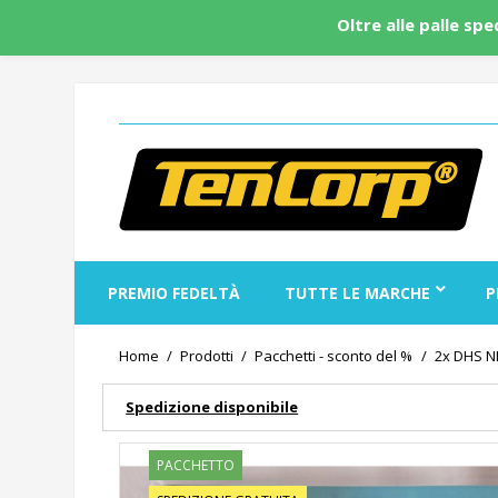
Oltre alle palle sp
PREMIO FEDELTÀ
TUTTE LE MARCHE
P
Home
Prodotti
Pacchetti - sconto del %
2x DHS N
Spedizione disponibile
PACCHETTO