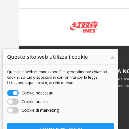
Questo sito web utilizza i cookie
x
INFORMAZIONI
LA N
Questi siti Web memorizzano file, generalmente chiamati
cookie, sul tuo dispositivo in conformità con la legge.
Termini e Condizioni
Chi sia
Utilizzando questo sito, accetti questo.
politica sulla riservatezza
Contatt
Spedizione e pagamento
Cookie necessari
Restituzione della merce
Cookie analitici
Cookie di marketing