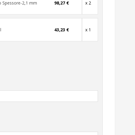
ro Spessore-2,1 mm
98,27 €
x 2
l
43,23 €
x 1