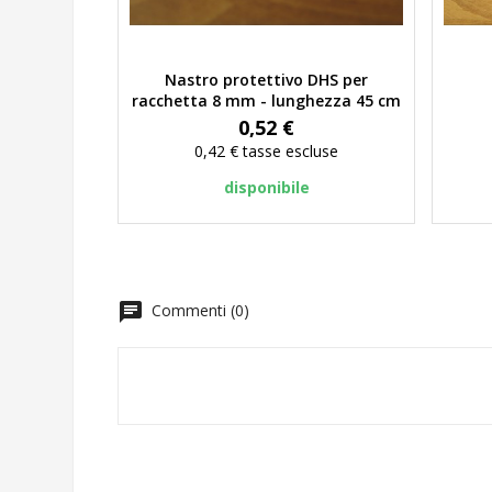
Nastro protettivo DHS per
Anteprima
racchetta 8 mm - lunghezza 45 cm
Prezzo
0,52 €
0,42 €
tasse escluse
disponibile
chat
Commenti (0)