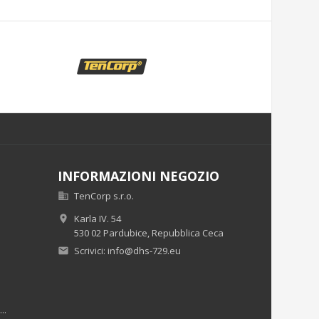
INFORMAZIONI NEGOZIO
TenCorp s.r.o.

Karla IV. 54

530 02 Pardubice,
Repubblica Ceca
Scrivici:
info@dhs-729.eu

..