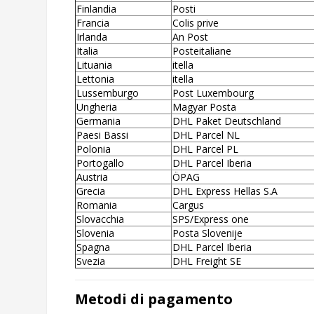
Finlandia
Posti
Francia
Colis prive
Irlanda
An Post
Italia
Posteitaliane
Lituania
itella
Lettonia
itella
Lussemburgo
Post Luxembourg
Ungheria
Magyar Posta
Germania
DHL Paket Deutschland
Paesi Bassi
DHL Parcel NL
Polonia
DHL Parcel PL
Portogallo
DHL Parcel Iberia
Austria
ÖPAG
Grecia
DHL Express Hellas S.A
Romania
Cargus
Slovacchia
SPS/Express one
Slovenia
Posta Slovenije
Spagna
DHL Parcel Iberia
Svezia
DHL Freight SE
Metodi di pagamento