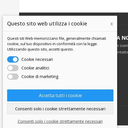
Questo sito web utilizza i cookie
x
INFORMAZIONI
LA N
Questi siti Web memorizzano file, generalmente chiamati
cookie, sul tuo dispositivo in conformità con la legge.
Termini e Condizioni
Chi sia
Utilizzando questo sito, accetti questo.
politica sulla riservatezza
Contatt
Spedizione e pagamento
Cookie necessari
Restituzione della merce
Cookie analitici
Cookie di marketing
Accetta tutti i cookie
Consenti solo i cookie strettamente necessari
Negozio on-line -
www.dhs-729.eu
Consenti solo i cookie strettamente necessari