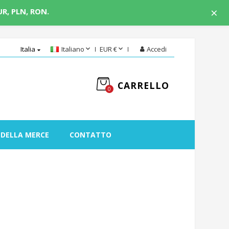
×
UR, PLN, RON.


Italia
Italiano
EUR €
Accedi

CARRELLO
0
 DELLA MERCE
CONTATTO