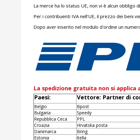
La merce ha lo status UE, non vi è alcun obbligo di
Per i contribuenti IVA nell'UE, il prezzo dei beni 
Dopo aver inserito nel modulo d'ordine un numero d
La spedizione gratuita non si applica a
Paesi:
Vettore: Partner di 
Belgio
Bpost
Bulgaria
Speedy
Repubblica Ceca
PPL
Croazia
Hrvatska posta
Danimarca
Bring
Estonia
itella