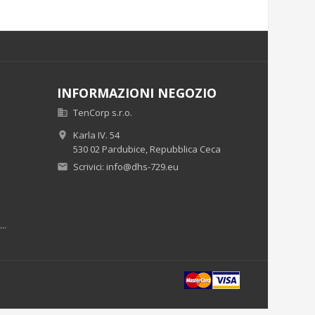
INFORMAZIONI NEGOZIO
TenCorp s.r.o.

Karla IV. 54

530 02 Pardubice,
Repubblica Ceca
Scrivici:
info@dhs-729.eu

..