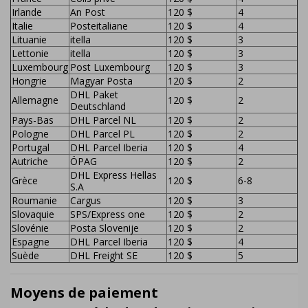
Irlande
An Post
120 $
4
Italie
Posteitaliane
120 $
4
Lituanie
itella
120 $
3
Lettonie
itella
120 $
3
Luxembourg
Post Luxembourg
120 $
3
Hongrie
Magyar Posta
120 $
2
DHL Paket
Allemagne
120 $
2
Deutschland
Pays-Bas
DHL Parcel NL
120 $
2
Pologne
DHL Parcel PL
120 $
2
Portugal
DHL Parcel Iberia
120 $
4
Autriche
ÖPAG
120 $
2
DHL Express Hellas
Grèce
120 $
6-8
S.A
Roumanie
Cargus
120 $
3
Slovaquie
SPS/Express one
120 $
2
Slovénie
Posta Slovenije
120 $
2
Espagne
DHL Parcel Iberia
120 $
4
Suède
DHL Freight SE
120 $
5
Moyens de paiement