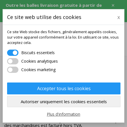
×
Outre les balles livraison gratuite à partir de
120 USD, soit l'équivalent en CZK, EUR, PLN,
Ce site web utilise des cookies
x
RON.
Ce site Web stocke des fichiers, généralement appelés cookies,
sur votre appareil conformément à la loi. En utilisant ce site, vous
acceptez cela.
0
Biscuits essentiels
Cookies analytiques
Expédition et paiement
Cookies marketing
Expédition
Nous expédions des marchandises vers les pays de l'UE
Accepter tous les cookies
uniquement vers l'Europe continentale.
Les marchandises ont le statut UE, il n'y a pas d'obligation
Autoriser uniquement les cookies essentiels
de payer des droits d'importation. Le prix des marchandises
est indiqué TVA comprise et hors TVA.
Plus d'information
Pour les contribuables assujettis à la TVA dans l’UE, le prix
des marchandises est facturé hors TVA.