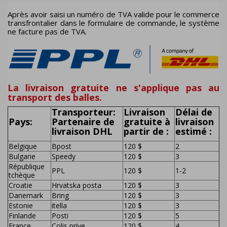
Après avoir saisi un numéro de TVA valide pour le commerce
transfrontalier dans le formulaire de commande, le système
ne facture pas de TVA.
La livraison gratuite ne s'applique pas au
transport des balles.
Transporteur:
Livraison
Délai de
Pays:
Partenaire de
gratuite à
livraison
livraison DHL
partir de :
estimé :
Belgique
Bpost
120 $
2
Bulgarie
Speedy
120 $
3
République
PPL
120 $
1-2
tchèque
Croatie
Hrvatska posta
120 $
3
Danemark
Bring
120 $
3
Estonie
itella
120 $
3
Finlande
Posti
120 $
5
France
Colis prive
120 $
4