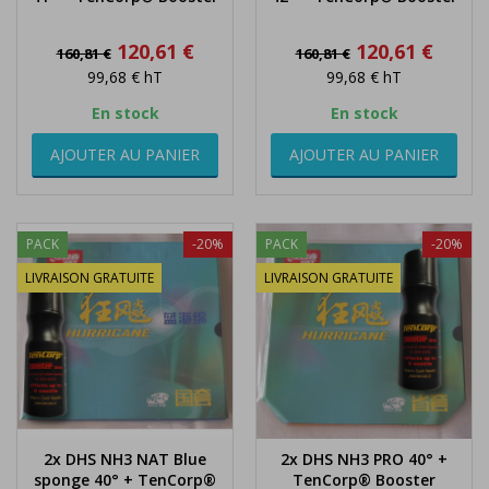
Prix
Prix
Prix
Prix
120,61 €
120,61 €
160,81 €
160,81 €
de
de
99,68 €
hT
99,68 €
hT
base
base
En stock
En stock
AJOUTER AU PANIER
AJOUTER AU PANIER
PACK
-20%
PACK
-20%
LIVRAISON GRATUITE
LIVRAISON GRATUITE
2x DHS NH3 NAT Blue
2x DHS NH3 PRO 40° +
sponge 40° + TenCorp®
TenCorp® Booster