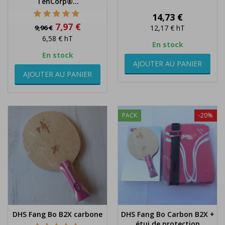
TenCorp®...
Prix
14,73 €
Prix
Prix
7,97 €
9,96 €
12,17 €
hT
de
6,58 €
hT
base
En stock
En stock
AJOUTER AU PANIER
AJOUTER AU PANIER
PACK
-20%
DHS Fang Bo B2X carbone
DHS Fang Bo Carbon B2X +
étui de protection