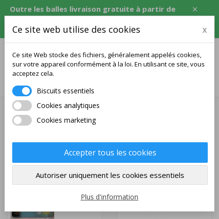
×
Outre les balles livraison gratuite à partir de
120 USD, soit l'équivalent en CZK, EUR, PLN,
Ce site web utilise des cookies
x
RON.
Ce site Web stocke des fichiers, généralement appelés cookies,
sur votre appareil conformément à la loi. En utilisant ce site, vous
acceptez cela.
0
Biscuits essentiels
Cookies analytiques
Produits
Cookies marketing
Équipement pour tennis de table pour joueurs et équipes de
tennis de table.
Accepter tous les cookies
SOUS-CATÉGORIES
Autoriser uniquement les cookies essentiels
Des paquets
Plus d'information
Débutant
- % de...