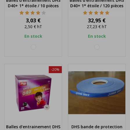
Balles d'entrainement DHS
Balles d'entrainement DHS
D40+ 1* étoile / 10 pièces
D40+ 1* étoile / 120 pièces
Prix
Prix
3,03 €
32,95 €
2,50 €
hT
27,23 €
hT
En stock
En stock
blanc
blanc
-20%
Balles d'entrainement DHS
DHS bande de protection