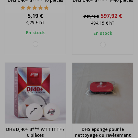
DHS D40+ 3*** - 10 pièces
DHS D40+ 3*** - 1440 pièces
Prix
Prix
Prix
5,19 €
597,92 €
747,40 €
de
4,29 €
hT
494,15 €
hT
base
En stock
En stock
blanc
blanc
DHS DJ40+ 3*** WTT ITTF /
DHS eponge pour le
6 pièces
nettoyage du revêtement