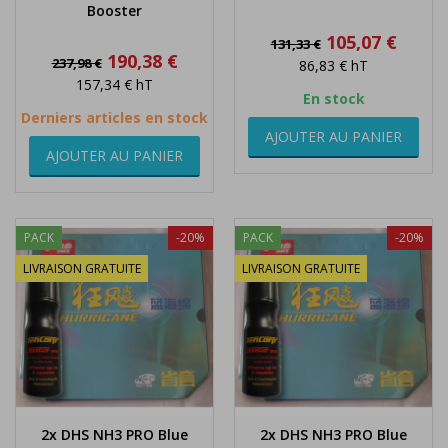
Booster
Prix
Prix
105,07 €
131,33 €
de
Prix
Prix
190,38 €
237,98 €
86,83 €
hT
base
de
157,34 €
hT
base
En stock
Derniers articles en stock
AJOUTER AU PANIER
AJOUTER AU PANIER
PACK
-20%
PACK
-20%
LIVRAISON GRATUITE
LIVRAISON GRATUITE
2x DHS NH3 PRO Blue
2x DHS NH3 PRO Blue