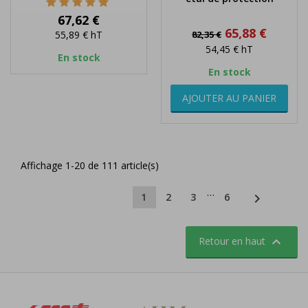
Prix
67,62 €
Prix
Prix
65,88 €
55,89 €
hT
82,35 €
de
54,45 €
hT
base
En stock
En stock
AJOUTER AU PANIER
Affichage 1-20 de 111 article(s)
…

1
2
3
6

Retour en haut