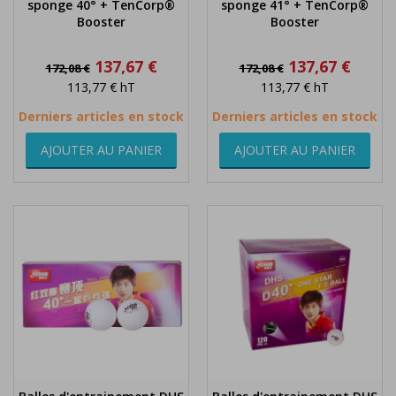
sponge 40° + TenCorp®
sponge 41° + TenCorp®
Booster
Booster
Prix
Prix
Prix
Prix
137,67 €
137,67 €
172,08 €
172,08 €
de
de
113,77 €
hT
113,77 €
hT
base
base
Derniers articles en stock
Derniers articles en stock
AJOUTER AU PANIER
AJOUTER AU PANIER