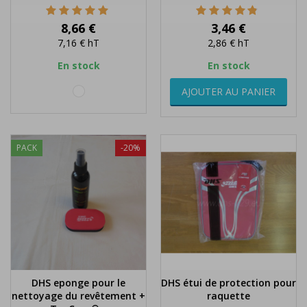
Prix
Prix
8,66 €
3,46 €
7,16 €
hT
2,86 €
hT
En stock
En stock
blanc
AJOUTER AU PANIER
PACK
-20%
DHS eponge pour le
DHS étui de protection pour
nettoyage du revêtement +
raquette