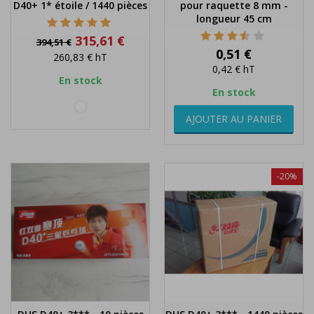
D40+ 1* étoile / 1440 pièces
pour raquette 8 mm -
longueur 45 cm
Prix
Prix
315,61 €
394,51 €
de
Prix
0,51 €
260,83 €
hT
base
0,42 €
hT
En stock
En stock
blanc
AJOUTER AU PANIER
-20%