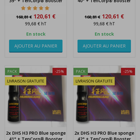
39° + TenCorp® Booster
40° + TenCorp® Booster
Prix
Prix
Prix
Prix
120,61 €
120,61 €
160,81 €
160,81 €
de
de
99,68 €
hT
99,68 €
hT
base
base
En stock
En stock
AJOUTER AU PANIER
AJOUTER AU PANIER
PACK
-25%
PACK
-25%
LIVRAISON GRATUITE
LIVRAISON GRATUITE
2x DHS H3 PRO Blue sponge
2x DHS H3 PRO Blue sponge
41° + TenCorp® Booster
42° + TenCorp® Booster