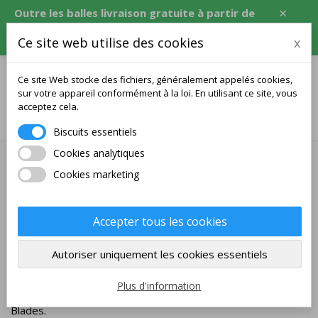
×
Outre les balles livraison gratuite à partir de
120 USD, soit l'équivalent en CZK, EUR, PLN,
Ce site web utilise des cookies
x
RON.
Ce site Web stocke des fichiers, généralement appelés cookies,
sur votre appareil conformément à la loi. En utilisant ce site, vous
acceptez cela.
0
Biscuits essentiels
Cookies analytiques
À propos de nous
Cookies marketing
Début de la vente
Accepter tous les cookies
Nous avons commencé à exploiter la boutique en ligne en
janvier 2019.
Autoriser uniquement les cookies essentiels
Notre spécialité
Plus d'information
Nous sommes spécialisés dans la marque DHS et les bois
artisanaux haut de gamme de la société roumaine HM
Blades.