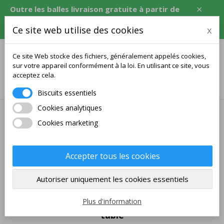
×
Outre les balles livraison gratuite à partir de
120 USD, soit l'équivalent en CZK, EUR, PLN,
Ce site web utilise des cookies
x
RON.
Ce site Web stocke des fichiers, généralement appelés cookies,
sur votre appareil conformément à la loi. En utilisant ce site, vous
acceptez cela.
0
Biscuits essentiels
Cookies analytiques
Contact
Cookies marketing
Accepter tous les cookies
Autoriser uniquement les cookies essentiels
TenCorp s.r.o.
Plus d'information
Boutique en ligne avec matériel de tennis de
table