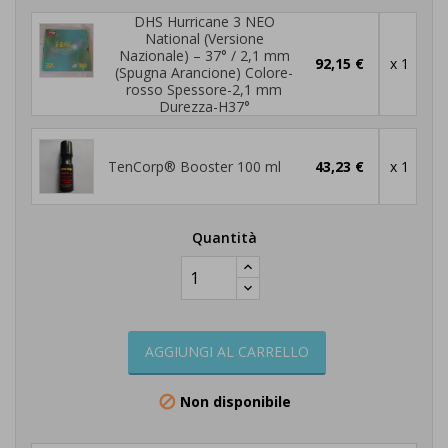
DHS Hurricane 3 NEO
National (Versione
Nazionale) – 37° / 2,1 mm
92,15 €
x 1
(Spugna Arancione) Colore-
rosso Spessore-2,1 mm
Durezza-H37°
TenCorp® Booster 100 ml
43,23 €
x 1
Quantità
AGGIUNGI AL CARRELLO
Non disponibile
