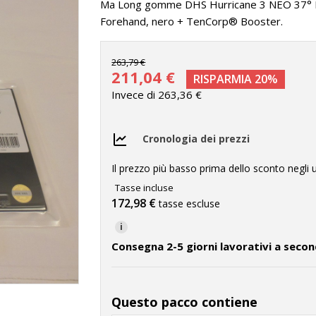
Ma Long gomme DHS Hurricane 3 NEO 37° B
Forehand, nero + TenCorp® Booster.
263,79 €
211,04 €
RISPARMIA 20%
Invece di 263,36 €
Cronologia dei prezzi
Il prezzo più basso prima dello sconto negli u
Tasse incluse
172,98 €
tasse escluse
i
Consegna 2-5 giorni lavorativi a secon
Questo pacco contiene