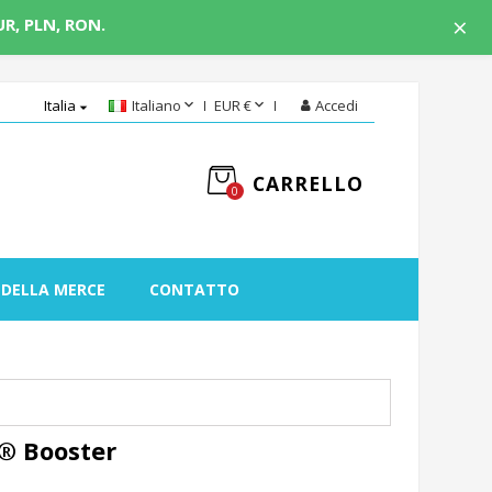
×
UR, PLN, RON.


Italia
Italiano
EUR €
Accedi

CARRELLO
0
 DELLA MERCE
CONTATTO
® Booster