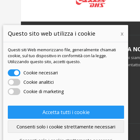
Questo sito web utilizza i cookie
x
INFORMAZIONI
LA N
Questi siti Web memorizzano file, generalmente chiamati
cookie, sul tuo dispositivo in conformità con la legge.
Termini e Condizioni
Chi sia
Utilizzando questo sito, accetti questo.
politica sulla riservatezza
Contatt
Spedizione e pagamento
Cookie necessari
Restituzione della merce
Cookie analitici
Cookie di marketing
Accetta tutti i cookie
Consenti solo i cookie strettamente necessari
Negozio on-line -
www.dhs-729.eu