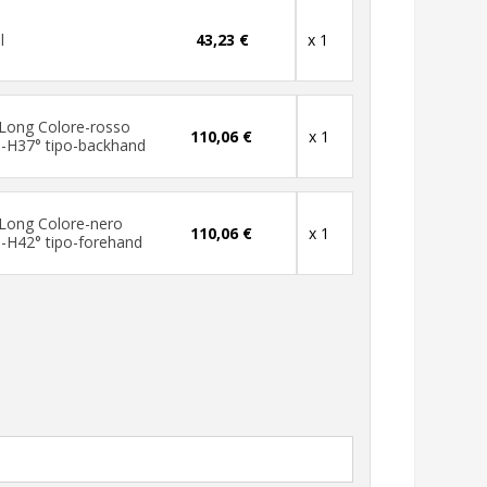
l
43,23 €
x 1
Long Colore-rosso
110,06 €
x 1
-H37° tipo-backhand
Long Colore-nero
110,06 €
x 1
-H42° tipo-forehand