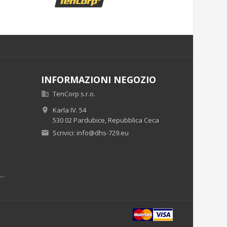
INFORMAZIONI NEGOZIO
TenCorp s.r.o.

Karla IV. 54

530 02 Pardubice,
Repubblica Ceca
Scrivici:
info@dhs-729.eu

..