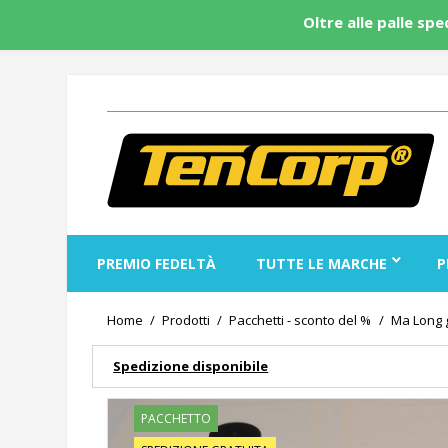
Oltre alle palle sp
PREMIO FEDELTÀ
TUTTE LE MARCHE
P
Home
Prodotti
Pacchetti - sconto del %
Ma Long 
Spedizione disponibile
PACCHETTO