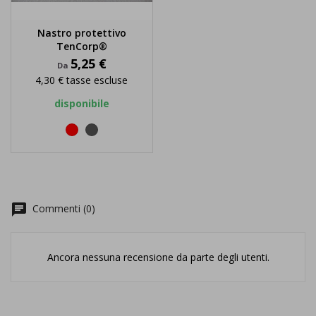
Nastro protettivo
TenCorp®
Prezzo
5,25 €
Da
4,30 €
tasse escluse
disponibile
rosso
nero
chat
Commenti (0)
Ancora nessuna recensione da parte degli utenti.