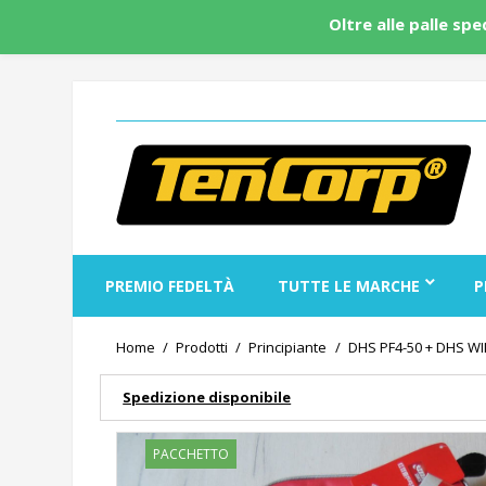
Oltre alle palle sp
PREMIO FEDELTÀ
TUTTE LE MARCHE
P
Home
Prodotti
Principiante
DHS PF4-50 + DHS WIN
Spedizione disponibile
PACCHETTO