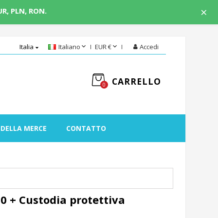
×
UR, PLN, RON.


Italia
Italiano
EUR €
Accedi

CARRELLO
0
 DELLA MERCE
CONTATTO
 + Custodia protettiva