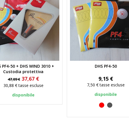
 PF4-50 + DHS WIND 3010 +
DHS PF4-50
Anteprima
Anteprima
Custodia protettiva
Prezzo
Prezzo
Prezzo
37,67 €
9,15 €
47,09 €
base
7,50 €
tasse escluse
30,88 €
tasse escluse
disponibile
disponibile
rosso
nero