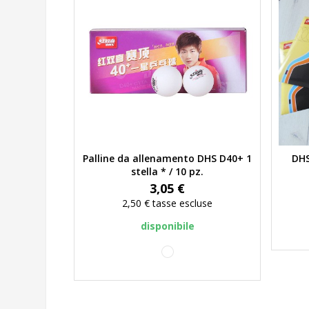
Palline da allenamento DHS D40+ 1
DHS
Anteprima
stella * / 10 pz.
Prezzo
3,05 €
2,50 €
tasse escluse
disponibile
bianco