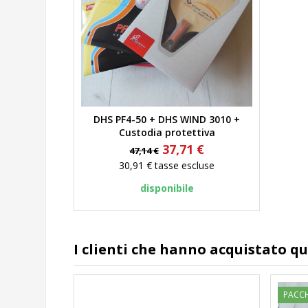
DHS PF4-50 + DHS WIND 3010 +
Anteprima
Custodia protettiva
Prezzo
Prezzo
37,71 €
47,14 €
base
30,91 €
tasse escluse
disponibile
I clienti che hanno acquistato 
PACC