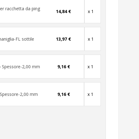
er racchetta da ping
14,84 €
x 1
niglia-FL sottile
13,97 €
x 1
o Spessore-2,00 mm
9,16 €
x 1
 Spessore-2,00 mm
9,16 €
x 1