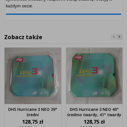
każdym secie.
Zobacz także
DHS Hurricane 3 NEO 39°
DHS Hurricane 3 NEO 40°
średni
średnio twardy, 41° twardy
Cena
Cena
128,75 zł
128,75 zł