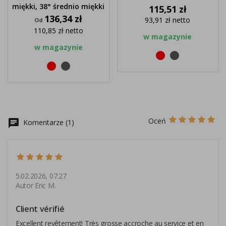
miękki, 38° średnio miękki
Cena
115,51 zł
Cena
136,34 zł
93,91 zł
netto
Od
110,85 zł
netto
w magazynie
w magazynie
Czerwony
Czarny
Czerwony
Czarny
Oceń
chat
Komentarze (1)
5.02.2026, 07:27
Autor Eric M.
Client vérifié
Excellent revêtement! Très grosse accroche au service et en