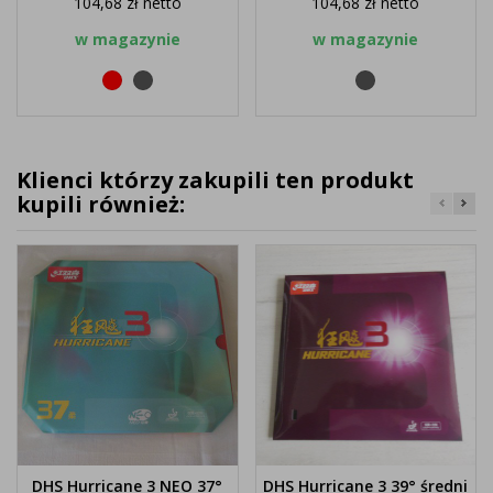
104,68 zł
netto
104,68 zł
netto
w magazynie
w magazynie
Czerwony
Czarny
Czarny
Klienci którzy zakupili ten produkt
kupili również:
DHS Hurricane 3 NEO 37°
DHS Hurricane 3 39° średni