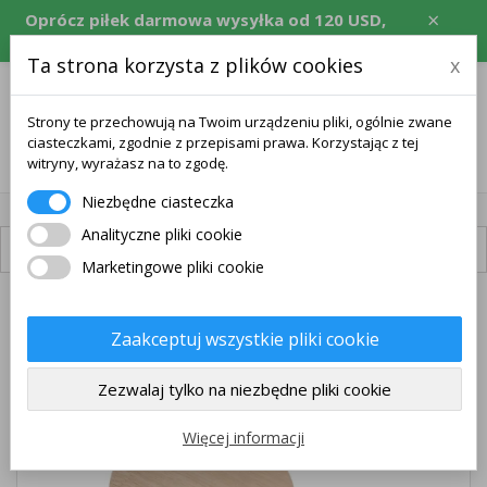
×
Oprócz piłek darmowa wysyłka od 120 USD,
równowartość w CZK, EUR, PLN, RON.
Ta strona korzysta z plików cookies
x
Strony te przechowują na Twoim urządzeniu pliki, ogólnie zwane
ciasteczkami, zgodnie z przepisami prawa. Korzystając z tej
0
witryny, wyrażasz na to zgodę.
Niezbędne ciasteczka
Analityczne pliki cookie
Dostępna dostawa
Marketingowe pliki cookie
DARMOWA WYSYŁKA
Zaakceptuj wszystkie pliki cookie
Zezwalaj tylko na niezbędne pliki cookie
Więcej informacji