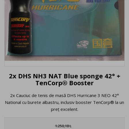
2x DHS NH3 NAT Blue sponge 42° +
TenCorp® Booster
2x Cauciuc de tenis de masă DHS Hurricane 3 NEO 42°
National cu burete albastru, inclusiv booster TenCorp® la un
preț excelent.
1.250,18 L