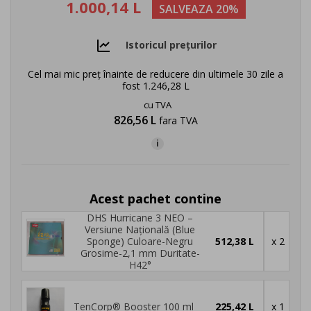
1.000,14 L
SALVEAZA 20%
Istoricul prețurilor
Cel mai mic preț înainte de reducere din ultimele 30 zile a
fost
1.246,28 L
cu TVA
826,56 L
fara TVA
i
Acest pachet contine
DHS Hurricane 3 NEO –
Versiune Națională (Blue
Sponge) Culoare-Negru
512,38 L
x 2
Grosime-2,1 mm Duritate-
H42°
TenCorp® Booster 100 ml
225,42 L
x 1