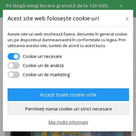
×
Pe lângă mingi livrare gratuită de la 120 USD,
echivalent în CZK, EUR, PLN, RON.
Acest site web folosește cookie-uri
x
Aceste site-uri web stochează fișiere, denumite în general cookie-
uri, pe dispozitivul dumneavoastră în conformitate cu legea. Prin
0
utilizarea acestui site, sunteți de acord cu acest lucru.
Cookie-uri necesare
Cookie-uri de analiză
Livrare disponibilă
Cookie-uri de marketing
PACHET
Accept toate cookie-urile
LIVRARE GRATUITĂ
Permiteți numai cookie-uri strict necesare
Mai multe informații