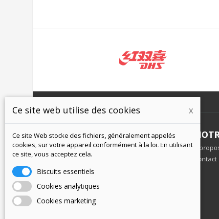
Ce site web utilise des cookies
x
INFORMATIONS
NOTR
Ce site Web stocke des fichiers, généralement appelés
cookies, sur votre appareil conformément à la loi. En utilisant
Conditions commerciales
À propo
ce site, vous acceptez cela.
Protection des données personnelles
Contact
Expédition et paiement
Biscuits essentiels
Retour de marchandises
Cookies analytiques
Cookies marketing