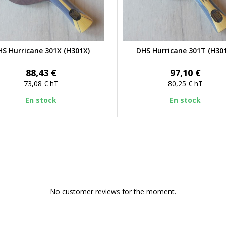
S Hurricane 301X (H301X)
DHS Hurricane 301T (H30
Aperçu rapide
Aperçu rapide
Prix
Prix
88,43 €
97,10 €
73,08 €
hT
80,25 €
hT
En stock
En stock
No customer reviews for the moment.