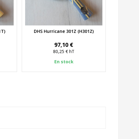
1T)
DHS Hurricane 301Z (H301Z)
Aperçu rapide
Prix
97,10 €
80,25 €
hT
En stock