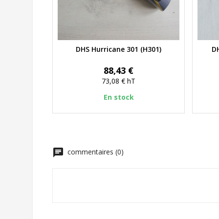
DHS Hurricane 301 (H301)
DH
Aperçu rapide
Prix
88,43 €
73,08 €
hT
En stock
chat
commentaires (0)