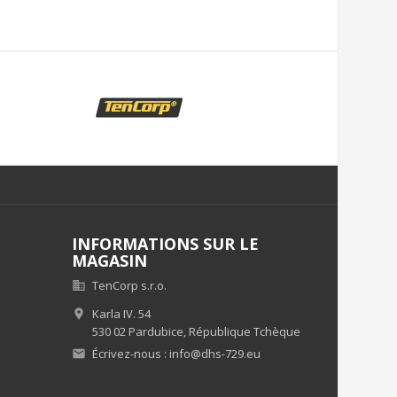
INFORMATIONS SUR LE
MAGASIN
TenCorp s.r.o.

Karla IV. 54

530 02 Pardubice,
République Tchèque
Écrivez-nous :
info@dhs-729.eu
