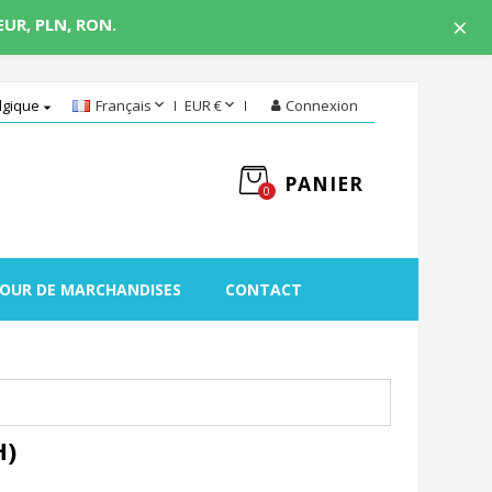
×
 EUR, PLN, RON.


lgique
Français
EUR €
Connexion

PANIER
0
OUR DE MARCHANDISES
CONTACT
H)