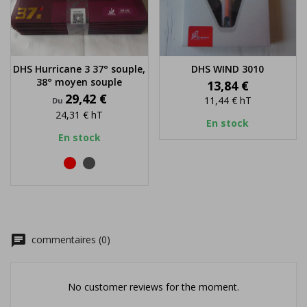
DHS Hurricane 3 37° souple,
DHS WIND 3010
38° moyen souple
Prix
13,84 €
Prix
29,42 €
11,44 €
hT
Du
24,31 €
hT
En stock
En stock
rouge
noir
chat
commentaires (0)
No customer reviews for the moment.