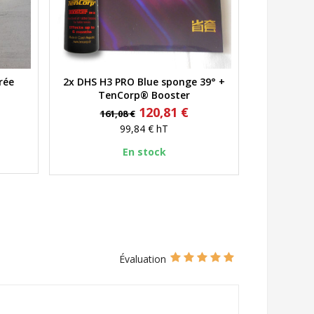
rée
2x DHS H3 PRO Blue sponge 39° +
Aperçu rapide
TenCorp® Booster
Prix
Prix
120,81 €
161,08 €
de
99,84 €
hT
base
En stock
Évaluation