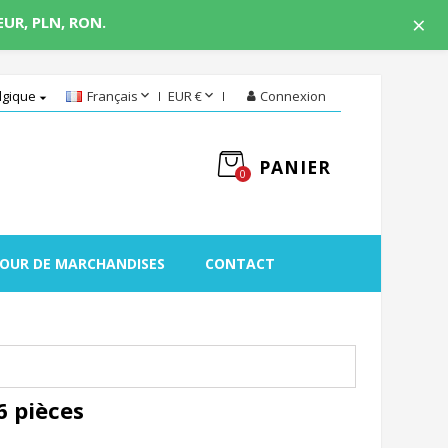
×
 EUR, PLN, RON.


lgique
Français
EUR €
Connexion

PANIER
0
OUR DE MARCHANDISES
CONTACT
6 pièces