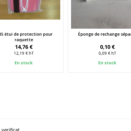
S étui de protection pour
Éponge de rechange sépa
Aperçu rapide
Aperçu rapide
raquette
Prix
Prix
14,76 €
0,10 €
12,19 €
hT
0,09 €
hT
En stock
En stock
 verificat