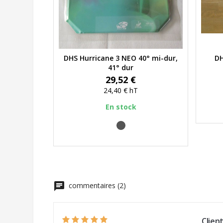
DHS Hurricane 3 NEO 40° mi-dur,
DH
Aperçu rapide
41° dur
Prix
29,52 €
24,40 €
hT
En stock
noir
chat
commentaires (2)
Client