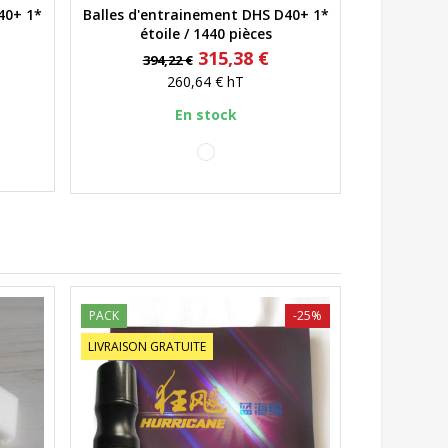
40+ 1*
Balles d'entrainement DHS D40+ 1*
Aperçu rapide
étoile / 1440 pièces
Prix
Prix
315,38 €
394,22 €
de
260,64 €
hT
base
En stock
blanc
PACK
-25%
LIVRAISON GRATUITE