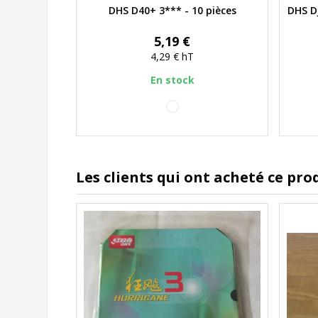
DHS D40+ 3*** - 10 pièces
DHS D
Aperçu rapide
Prix
5,19 €
4,29 €
hT
En stock
blanc
Les clients qui ont acheté ce pro