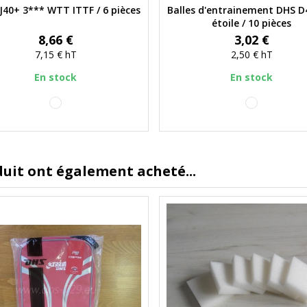
J40+ 3*** WTT ITTF / 6 pièces
Balles d'entrainement DHS D
Aperçu rapide
Aperçu rapide
étoile / 10 pièces
Prix
Prix
8,66 €
3,02 €
7,15 €
hT
2,50 €
hT
En stock
En stock
blanc
blanc
duit ont également acheté...